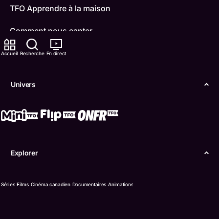
TFO Apprendre à la maison
Comment nous capter
Contactez-nous
Accueil
Recherche
En direct
ONFR
Univers
IDÉLLO
Boukili
Conditions d'utilisation
Explorer
Accessibilité
Séries
Films
Cinéma canadien
Documentaires
Animations
Confidentialité
© Office des télécommunications éducatives de