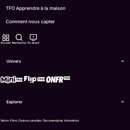
TFO Apprendre à la maison
Comment nous capter
Contactez-nous
Accueil
Recherche
En direct
ONFR
IDÉLLO
Univers
Boukili
Conditions d'utilisation
Accessibilité
Explorer
Confidentialité
Séries
Films
Cinéma canadien
Documentaires
Animations
© Office des télécommunications éducatives de