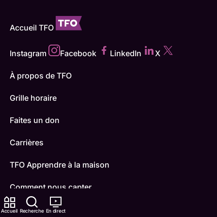
Accueil TFO
Instagram
Facebook
LinkedIn
X
À propos de TFO
Grille horaire
Faites un don
Carrières
TFO Apprendre à la maison
Comment nous capter
Contactez-nous
Accueil
Recherche
En direct