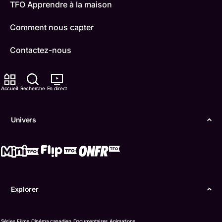
TFO Apprendre à la maison
Comment nous capter
Contactez-nous
ONFR
Accueil
Recherche
En direct
IDÉLLO
Boukili
Univers
Conditions d'utilisation
Accessibilité
Confidentialité
Explorer
© Office des télécommunications éducatives de
langue française de l’Ontario (TFO) - 2026
Séries
Films
Cinéma canadien
Documentaires
Animations