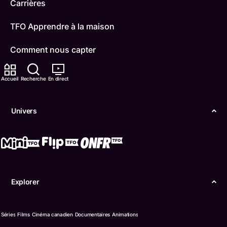
Carrières
TFO Apprendre à la maison
Comment nous capter
Contactez-nous
Accueil
Recherche
En direct
ONFR
Univers
IDÉLLO
Boukili
Conditions d'utilisation
Explorer
Accessibilité
Confidentialité
Séries
Films
Cinéma canadien
Documentaires
Animations