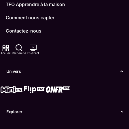
TFO Apprendre à la maison
Comment nous capter
Contactez-nous
ONFR
Accueil
Recherche
En direct
IDÉLLO
Boukili
Univers
Conditions d'utilisation
Accessibilité
Confidentialité
Explorer
© Office des télécommunications éducatives de