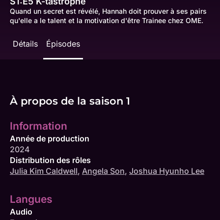
S1:E5
K-tastrophe
Quand un secret est révélé, Hannah doit prouver à ses pairs
qu'elle a le talent et la motivation d'être Trainee chez OME.
Détails
Épisodes
À propos de la saison 1
Information
Année de production
2024
Distribution des rôles
Julia Kim Caldwell
,
Angela Son
,
Joshua Hyunho Lee
Langues
Audio