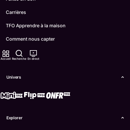
Carrières
TFO Apprendre à la maison
Comment nous capter
Contactez-nous
Accueil
Recherche
En direct
ONFR
Univers
IDÉLLO
Boukili
Conditions d'utilisation
Explorer
Accessibilité