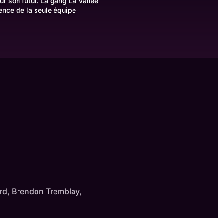
r son futur. La gang La Vallée
lence de la seule équipe
rd
,
Brendon Tremblay
,