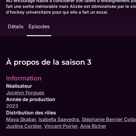
MJ encourage Nadie à considérer son talent d'enseignement pou
fait une sortie mémorable mais Alizée est démoralisée par le si
d'hockey universitaire pour qui elle a fait un essai.
Détails
Épisodes
À propos de la saison 3
Information
Réalisateur
Jocelyn Forgues
Année de production
2023
Distribution des rôles
Maya Skabar
,
Isabella Saavedra
,
Stéphanie Bernier Colla
Justine Cordier
,
Vincent Poirier
,
Anie Richer