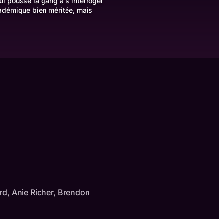
qui pousse la gang à s'interroger
cadémique bien méritée, mais
rd
,
Anie Richer
,
Brendon