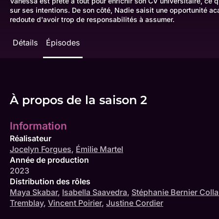
Vanessa est prête à tout pour enrichir son CV universitaire, ce 
sur ses intentions. De son côté, Nadie saisit une opportunité a
redoute d'avoir trop de responsabilités à assumer.
Détails
Épisodes
À propos de la saison 2
Information
Réalisateur
Jocelyn Forgues
,
Émilie Martel
Année de production
2023
Distribution des rôles
Maya Skabar
,
Isabella Saavedra
,
Stéphanie Bernier Colla
Tremblay
,
Vincent Poirier
,
Justine Cordier