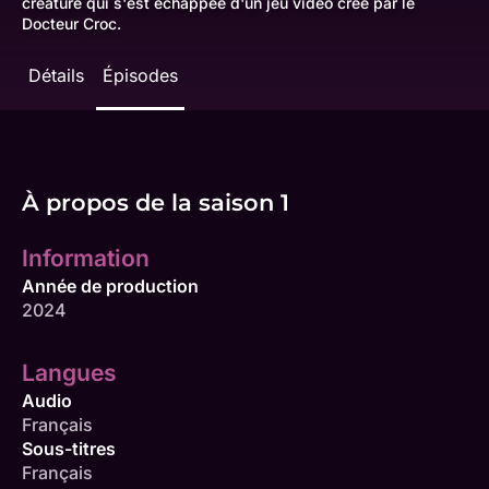
créature qui s'est échappée d'un jeu vidéo créé par le
Docteur Croc.
Détails
Épisodes
À propos de la saison 1
Information
Année de production
2024
Langues
Audio
Français
Sous-titres
Français