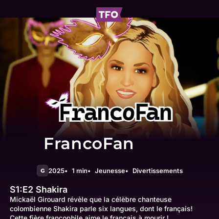
FrancoFan
2025
1 min
Jeunesse
Divertissements
G
S1:E2
Shakira
Mickaël Girouard révèle que la célèbre chanteuse
colombienne Shakira parle six langues, dont le français!
Cette fière francophile aime le français à mourir !