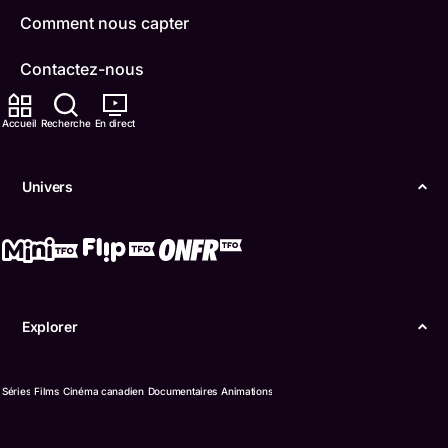
Comment nous capter
Contactez-nous
ONFR
Accueil
Recherche
En direct
IDÉLLO
Univers
Boukili
Conditions d'utilisation
Accessibilité
Explorer
Confidentialité
© Office des télécommunications éducatives de
Séries
Films
Cinéma canadien
Documentaires
Animations
langue française de l’Ontario (TFO) - 2026