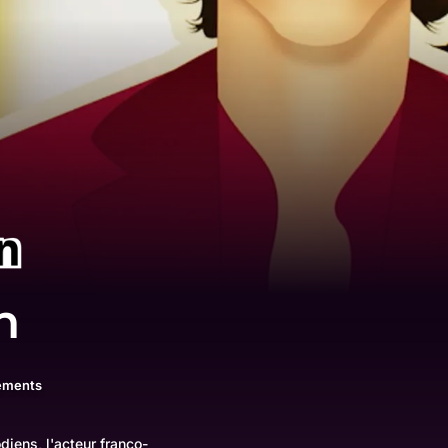
n
sements
iens, l'acteur franco-