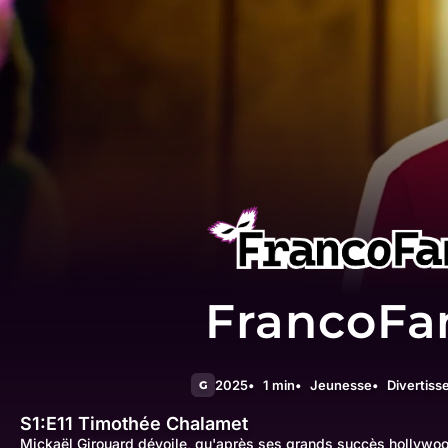
FrancoFa
2025
1 min
Jeunesse
Divertis
G
S1:E11
Timothée Chalamet
Mickaël Girouard dévoile, qu'après ses grands succès hollywood