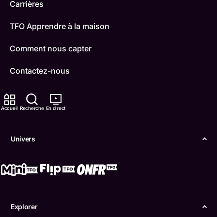
Carrières
TFO Apprendre à la maison
Comment nous capter
Contactez-nous
ONFR
Accueil
Recherche
En direct
IDÉLLO
Boukili
Univers
Conditions d'utilisation
Accessibilité
Confidentialité
Explorer