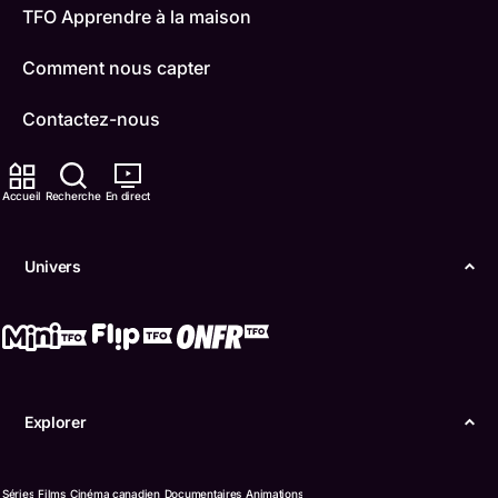
TFO Apprendre à la maison
Comment nous capter
Contactez-nous
ONFR
Accueil
Recherche
En direct
IDÉLLO
Univers
Boukili
Conditions d'utilisation
Accessibilité
Explorer
Confidentialité
© Office des télécommunications éducatives de
Séries
Films
Cinéma canadien
Documentaires
Animations