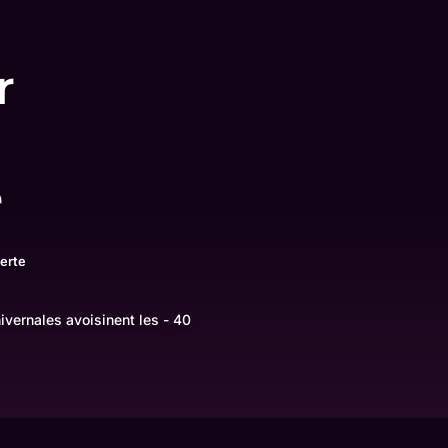
r
e
erte
ivernales avoisinent les - 40