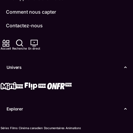
Comment nous capter
Contactez-nous
ONFR
Accueil
Recherche
En direct
IDÉLLO
Boukili
Univers
Conditions d'utilisation
Accessibilité
Confidentialité
Explorer
© Office des télécommunications éducatives de
langue française de l’Ontario (TFO) - 2026
Séries
Films
Cinéma canadien
Documentaires
Animations