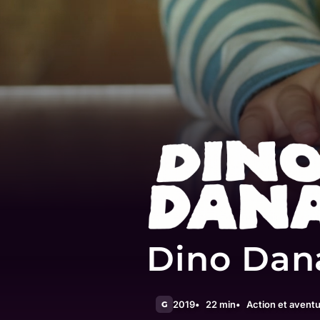
Dino Dan
2019
22 min
Action et avent
G