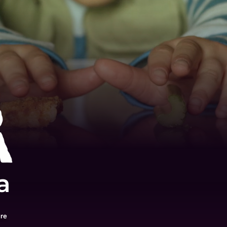
a
ure