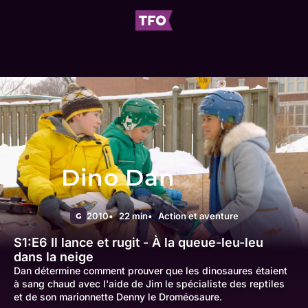
Dino Dan
2010
22 min
Action et aventure
G
S1:E6
Il lance et rugit - À la queue-leu-leu
dans la neige
Dan détermine comment prouver que les dinosaures étaient
à sang chaud avec l'aide de Jim le spécialiste des reptiles
et de son marionnette Denny le Droméosaure.