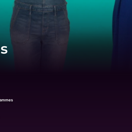
es
rammes