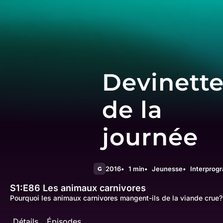
Devinett
de la
journée
2016
1 min
Jeunesse
Interprog
G
S1:E86
Les animaux carnivores
Pourquoi les animaux carnivores mangent-ils de la viande crue?
Détails
Épisodes