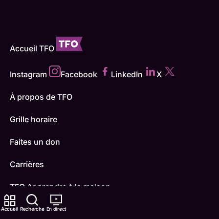
Accueil TFO
Instagram
Facebook
LinkedIn
X
À propos de TFO
Grille horaire
Faites un don
Carrières
TFO Apprendre à la maison
Comment nous capter
Accueil
Recherche
En direct