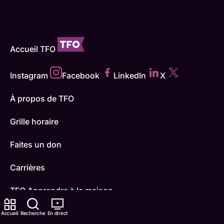
Accueil TFO
Instagram
Facebook
LinkedIn
X
À propos de TFO
Grille horaire
Faites un don
Carrières
TFO Apprendre à la maison
Comment nous capter
Accueil
Recherche
En direct