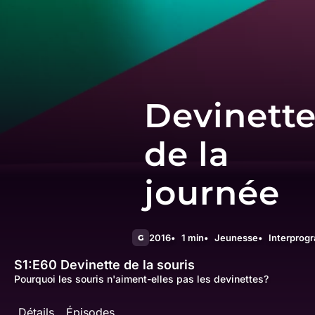
Devinett
de la
journée
2016
1 min
Jeunesse
Interprog
G
S1:E60
Devinette de la souris
Pourquoi les souris n'aiment-elles pas les devinettes?
Détails
Épisodes