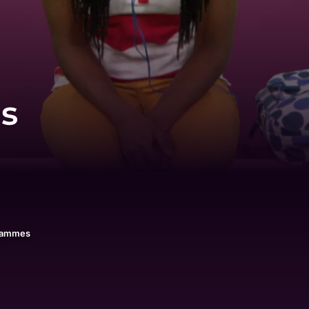
es
rammes