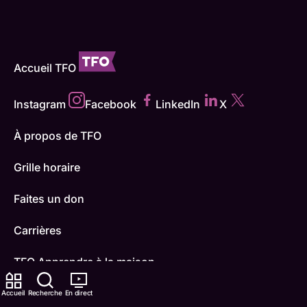
Accueil TFO
Instagram
Facebook
LinkedIn
X
À propos de TFO
Grille horaire
Faites un don
Carrières
TFO Apprendre à la maison
Comment nous capter
Accueil
Recherche
En direct