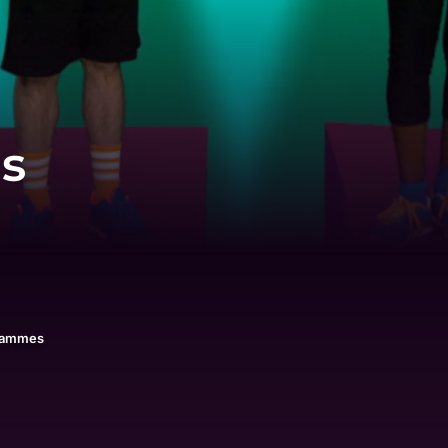
es
rammes