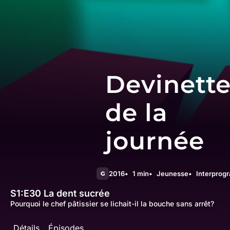
Devinett
de la
journée
2016
1 min
Jeunesse
Interprog
G
S1:E30
La dent sucrée
Pourquoi le chef pâtissier se lichait-il la bouche sans arrêt?
Détails
Épisodes