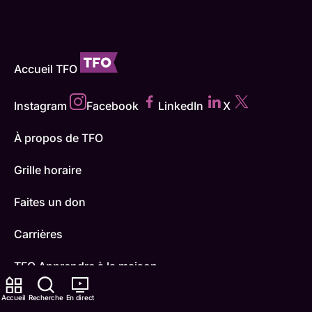
Accueil TFO
Instagram
Facebook
LinkedIn
X
À propos de TFO
Grille horaire
Faites un don
Carrières
TFO Apprendre à la maison
Comment nous capter
Accueil
Recherche
En direct