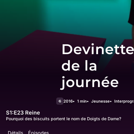
Devinett
de la
journée
2016
1 min
Jeunesse
Interprog
G
S1:E23
Reine
Pourquoi des biscuits portent le nom de Doigts de Dame?
Détails
Épisodes