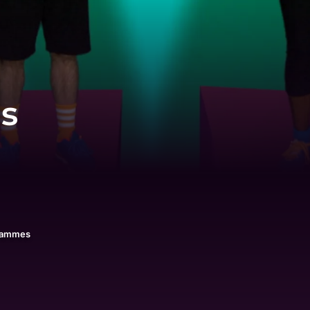
es
rammes