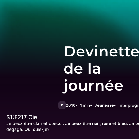
Devinett
de la
journée
2016
1 min
Jeunesse
Interprog
G
S1:E217
Ciel
Je peux être clair et obscur. Je peux être noir, rose et bleu. Je 
dégagé. Qui suis-je?