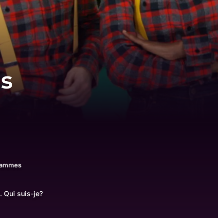
es
rammes
. Qui suis-je?