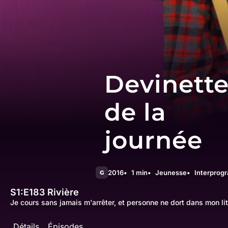
Devinett
de la
journée
2016
1 min
Jeunesse
Interprog
G
S1:E183
Rivière
Je cours sans jamais m'arrêter, et personne ne dort dans mon lit
Détails
Épisodes