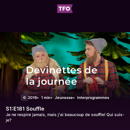
Devinettes de
la journée
2016
1 min
Jeunesse
Interprogrammes
G
S1:E181
Souffle
Je ne respire jamais, mais j'ai beaucoup de souffle! Qui suis-
je?