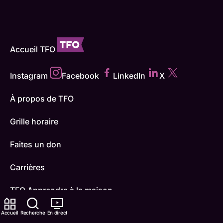
Accueil TFO
Instagram
Facebook
LinkedIn
X
À propos de TFO
Grille horaire
Faites un don
Carrières
TFO Apprendre à la maison
Comment nous capter
Accueil
Recherche
En direct