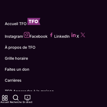
Accueil TFO
Instagram
Facebook
LinkedIn
X
À propos de TFO
Grille horaire
Faites un don
Carrières
TFO Apprendre à la maison
Comment nous capter
Accueil
Recherche
En direct