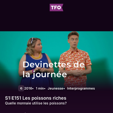
Devinettes de
la journée
2016
1 min
Jeunesse
Interprogrammes
G
S1:E151
Les poissons riches
Quelle monnaie utilise les poissons?