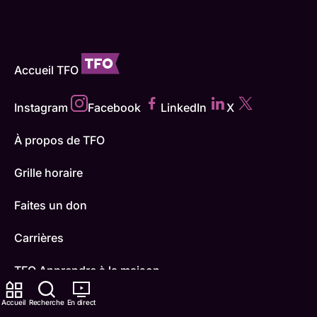
Accueil TFO
Instagram
Facebook
LinkedIn
X
À propos de TFO
Grille horaire
Faites un don
Carrières
TFO Apprendre à la maison
Comment nous capter
Accueil
Recherche
En direct