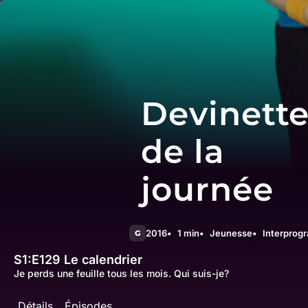
Devinett
de la
journée
2016
1 min
Jeunesse
Interprog
G
S1:E129
Le calendrier
Je perds une feuille tous les mois. Qui suis-je?
Détails
Épisodes