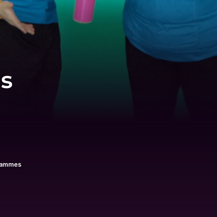
es
rammes