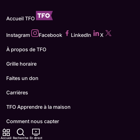
Accueil TFO
Instagram
Facebook
LinkedIn
X
À propos de TFO
Grille horaire
Faites un don
Carrières
TFO Apprendre à la maison
Comment nous capter
Contactez-nous
Accueil
Recherche
En direct