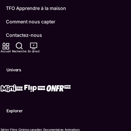
TFO Apprendre à la maison
Comment nous capter
Contactez-nous
ONFR
Accueil
Recherche
En direct
IDÉLLO
Univers
Boukili
Conditions d'utilisation
Accessibilité
Explorer
Confidentialité
© Office des télécommunications éducatives de langue f
Séries
Films
Cinéma canadien
Documentaires
Animations