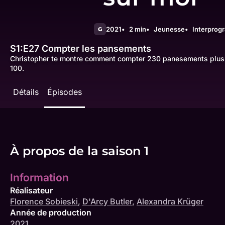
2021
2 min
Jeunesse
Interpro
G
S1:E27
Compter les pansements
Christopher te montre comment compter 230 panesements plus 
100.
Détails
Épisodes
À propos de la saison 1
Information
Réalisateur
Florence Sobieski
,
D'Arcy Butler
,
Alexandra Krüger
Année de production
2021