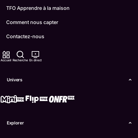
TFO Apprendre à la maison
Comment nous capter
Contactez-nous
ONFR
Accueil
Recherche
En direct
IDÉLLO
Boukili
Univers
Conditions d'utilisation
Accessibilité
Confidentialité
Explorer
© Office des télécommunications éducatives de