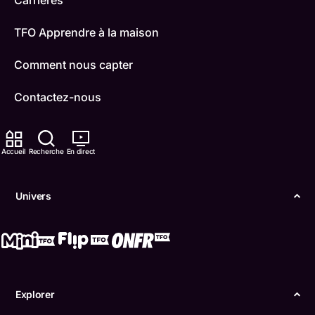
Carrières
TFO Apprendre à la maison
Comment nous capter
Contactez-nous
ONFR
Accueil
Recherche
En direct
IDÉLLO
Boukili
Univers
Conditions d'utilisation
Accessibilité
Confidentialité
Explorer