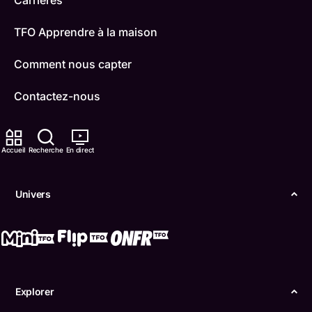
Carrières
TFO Apprendre à la maison
Comment nous capter
Contactez-nous
ONFR
Accueil
Recherche
En direct
IDÉLLO
Boukili
Univers
Conditions d'utilisation
Accessibilité
Confidentialité
Explorer