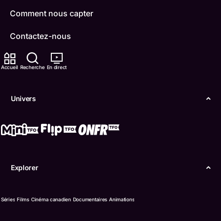
Comment nous capter
Contactez-nous
ONFR
Accueil
Recherche
En direct
IDÉLLO
Univers
Boukili
Conditions d'utilisation
Accessibilité
Explorer
Confidentialité
© Office des télécommunications éducatives de
Séries
Films
Cinéma canadien
Documentaires
Animations
langue française de l’Ontario (TFO) - 2026