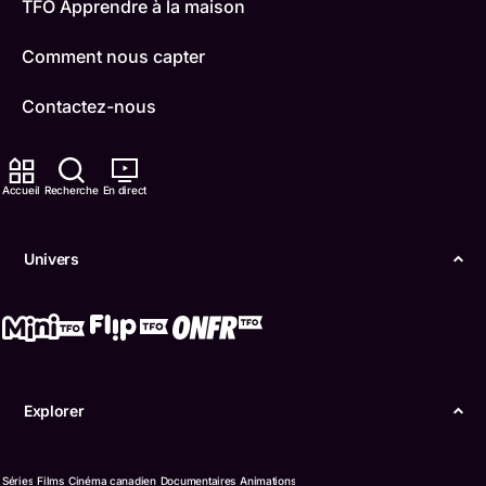
TFO Apprendre à la maison
Comment nous capter
Contactez-nous
ONFR
Accueil
Recherche
En direct
IDÉLLO
Boukili
Univers
Conditions d'utilisation
Accessibilité
Confidentialité
Explorer
© Office des télécommunications éducatives de
langue française de l’Ontario (TFO) - 2026
Séries
Films
Cinéma canadien
Documentaires
Animations