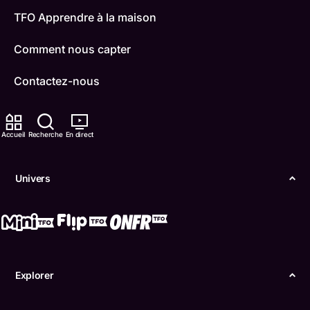
TFO Apprendre à la maison
Comment nous capter
Contactez-nous
ONFR
Accueil
Recherche
En direct
IDÉLLO
Boukili
Univers
Conditions d'utilisation
Accessibilité
Confidentialité
Explorer
© Office des télécommunications éducatives de