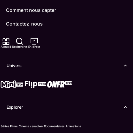
Comment nous capter
Contactez-nous
ONFR
Accueil
Recherche
En direct
IDÉLLO
Boukili
Univers
Conditions d'utilisation
Accessibilité
Confidentialité
Explorer
© Office des télécommunications éducatives de
langue française de l’Ontario (TFO) - 2026
Séries
Films
Cinéma canadien
Documentaires
Animations