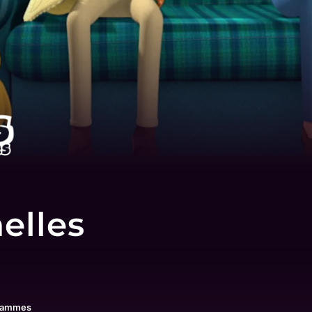
s
nelles
grammes