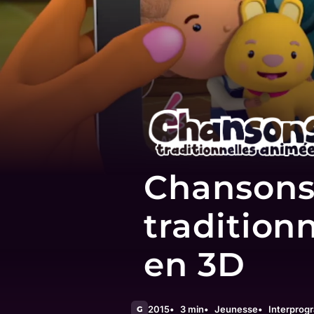
Chanson
tradition
en 3D
2015
3 min
Jeunesse
Interpro
G