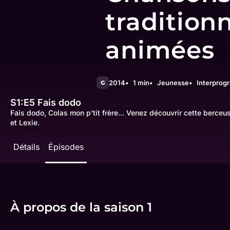
tradition
animées
2014
1 min
Jeunesse
Interpro
G
S1:E5
Fais dodo
Fais dodo, Colas mon p'tit frère... Venez découvrir cette berceu
et Lexie.
Détails
Épisodes
À propos de la saison 1