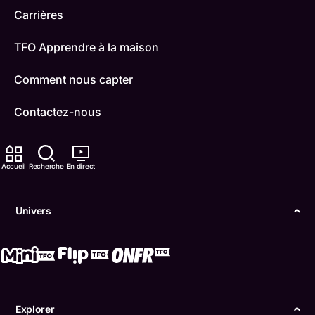
Carrières
TFO Apprendre à la maison
Comment nous capter
Contactez-nous
ONFR
Accueil
Recherche
En direct
IDÉLLO
Boukili
Univers
Conditions d'utilisation
Accessibilité
Confidentialité
Explorer