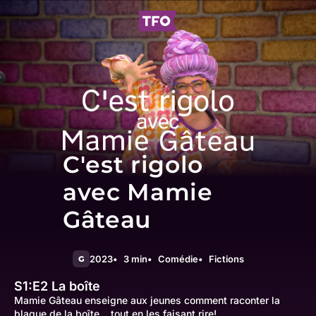
C'est rigolo
avec Mamie
Gâteau
2023
3 min
Comédie
Fictions
G
S1:E2
La boîte
Mamie Gâteau enseigne aux jeunes comment raconter la
blague de la boîte... tout en les faisant rire!