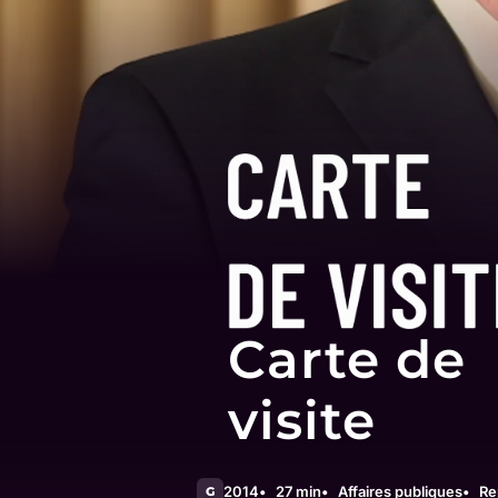
Carte de
visite
2014
27 min
Affaires publiques
Re
G