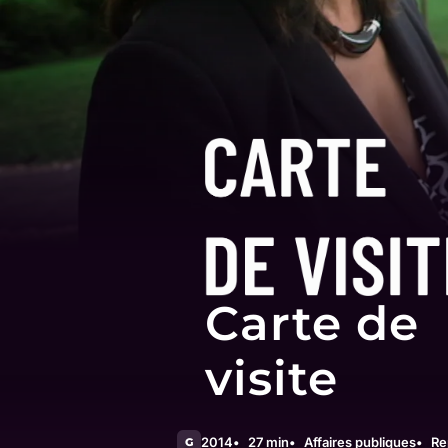
Carte de
visite
2014
27 min
Affaires publiques
Re
G