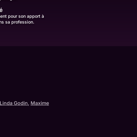
é
ent pour son apport à
ns sa profession.
Linda Godin
,
Maxime